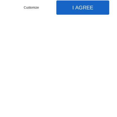
entreprise.
I AGREE
Customize
CONTACTEZ-NOUS
MENU
APPEL
PLAN
Accueil
Nos prestations
Location de tentes
Location d'assises
Location de chauffages
Location de pagodes
Location de mobilier
Nos équipements
CHRISTOPHE RÉCEPTION